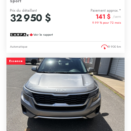
Sport
Prix du détaillant
Paiement approx.*
32 950 $
141 $
/sem
9.99 % pour
72
mois
Voir le rapport
Automatique
8 900 km
Essence