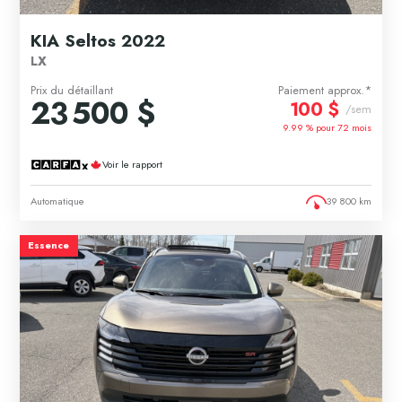
KIA Seltos 2022
LX
Prix du détaillant
Paiement approx.*
23 500 $
100 $
/sem
9.99 % pour
72
mois
Voir le rapport
Automatique
39 800 km
Essence