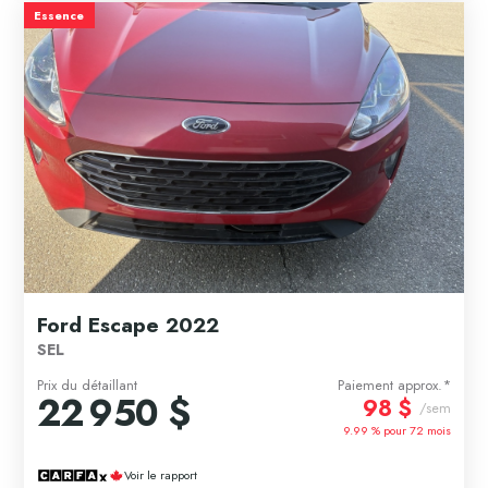
Essence
Ford Escape 2022
SEL
Prix du détaillant
Paiement approx.*
22 950 $
98 $
/sem
9.99 % pour
72
mois
Voir le rapport