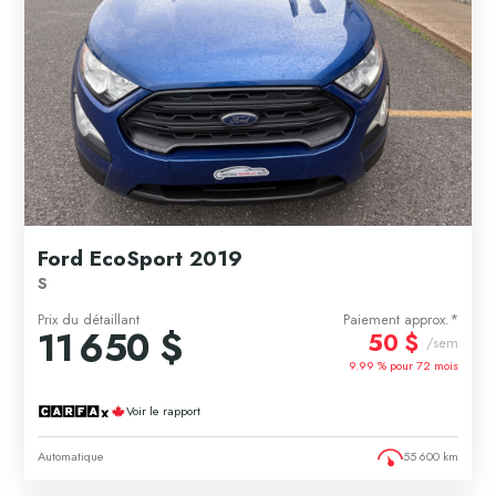
Ford EcoSport 2019
S
Prix du détaillant
Paiement approx.*
11 650 $
50 $
/sem
9.99 % pour
72
mois
Voir le rapport
Automatique
55 600 km