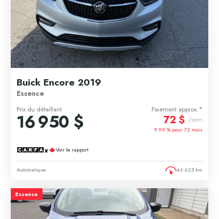
Buick Encore 2019
Essence
Prix du détaillant
Paiement approx.*
16 950 $
72 $
/sem
9.99 % pour
72
mois
Voir le rapport
Automatique
46 625 km
Essence