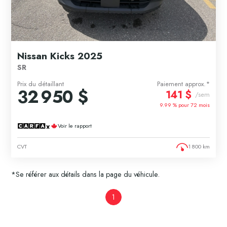
Nissan Kicks 2025
SR
Prix du détaillant
Paiement approx.*
32 950 $
141 $
/sem
9.99 % pour
72
mois
Voir le rapport
CVT
1 800 km
*Se référer aux détails dans la page du véhicule.
1