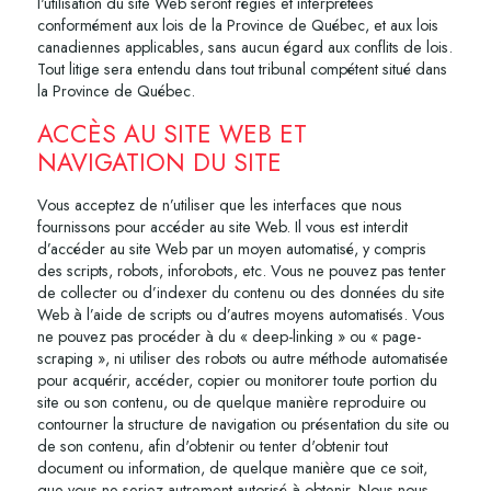
l'utilisation du site Web seront régies et interprétées
conformément aux lois de la Province de Québec, et aux lois
canadiennes applicables, sans aucun égard aux conflits de lois.
Tout litige sera entendu dans tout tribunal compétent situé dans
la Province de Québec.
ACCÈS AU SITE WEB ET
NAVIGATION DU SITE
Vous acceptez de n’utiliser que les interfaces que nous
fournissons pour accéder au site Web. Il vous est interdit
d’accéder au site Web par un moyen automatisé, y compris
des scripts, robots, inforobots, etc. Vous ne pouvez pas tenter
de collecter ou d’indexer du contenu ou des données du site
Web à l’aide de scripts ou d’autres moyens automatisés. Vous
ne pouvez pas procéder à du « deep-linking » ou « page-
scraping », ni utiliser des robots ou autre méthode automatisée
pour acquérir, accéder, copier ou monitorer toute portion du
site ou son contenu, ou de quelque manière reproduire ou
contourner la structure de navigation ou présentation du site ou
de son contenu, afin d'obtenir ou tenter d'obtenir tout
document ou information, de quelque manière que ce soit,
que vous ne seriez autrement autorisé à obtenir. Nous nous