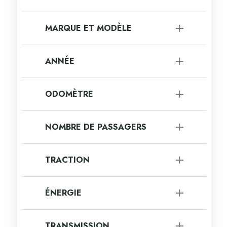
Presque Neuf
[2]
MARQUE ET MODÈLE
Utilitaire
[7]
ANNÉE
à
ODOMÈTRE
à
NOMBRE DE PASSAGERS
TRACTION
4x4
[2]
ÉNERGIE
Front
[1]
Traction Intégrale
[4]
Essence
[7]
TRANSMISSION