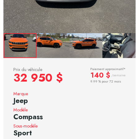
Prix du véhicule
Paiement approximatif*
32 950 $
140 $
/semaine
9.99 % pour 72 mois
Marque
Jeep
Modèle
Compass
Sous-modèle
Sport